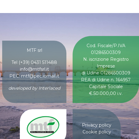
Cod. Fiscale/P.IVA
MTF srl
01286500309
N. iscrizione Registro
Tel (+39) 0431 511488
Imprese
info@mtfsrl.it
di Udine 01286500309
PEC: mtf@pec.iomail.it
REA di Udine n. 164957
Capitale Sociale
developed by
Interlaced
€.50.000,00 i.v.
Privacy policy
Cookie policy