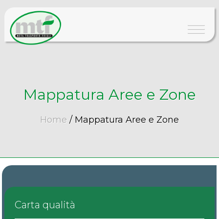
Home
Mappatura Aree e Zone
Azienda
Home
/
Mappatura Aree e Zone
Servizi
News
Portale appalti
Carta qualità