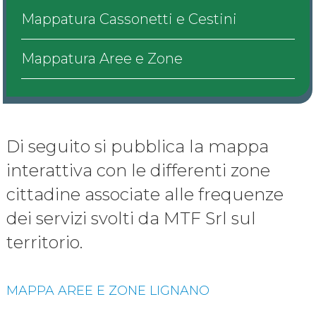
Bandi di gara
Mappatura Cassonetti e Cestini
Documentazione
Mappatura Aree e Zone
Carta qualità
Amministrazione trasparente
Di seguito si pubblica la mappa
interattiva con le differenti zone
Contatti
cittadine associate alle frequenze
dei servizi svolti da MTF Srl sul
territorio.
MAPPA AREE E ZONE LIGNANO