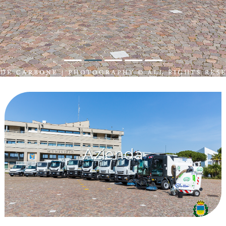
Bandi di gara
Documentazione
Carta qualità
Amministrazione trasparente
Contatti
Azienda