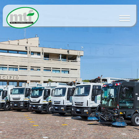
Home
Azienda
Servizi
News
Portale appalti