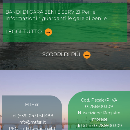
BANDI DI GARA BENI E SERVIZI Per le
informazioni riguardanti le gare di beni e
LEGGI TUTTO
SCOPRI DI PIÙ
Cod. Fiscale/P.IVA
MTF srl
01286500309
N. iscrizione Registro
Tel (+39) 0431 511488
Imprese
info@mtfsrl.it
di Udine 01286500309
PEC: mtf@pec.iomail.it